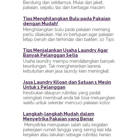
Bandung dan sekitarnya. Mulai dari jaket,
pakaian, sepatu, tas dan berbagai macam
barang yang b...
Tips Menghilangkan Bulu pada Pakaian
dengan Mudah!
Menghilangkan bulu pada pakaian memang
perlu dilakukan. Hal ini bertujuan agar pakaian
tetap bersih dan terhindar dari bakteri. 10 Tips
Meng...
Tips Menjalankan Usaha Laundry Agar
Banyak Pelanggan Setia
Usaha laundry mampu mendatangkan banyak
keuntungan. Tak mengherankan karena
kebutuhan akan jasa laundy kian meningkat.
Terlebih bagi mahasis...
Jasa Laundry Kiloan dan Satuan 1 Mesin
Untuk 1 Pelanggan
Kesibukan ataupun rutinitas yang padat
seringkali membuat anda tak bisa meluangkan
waktu untuk sekedar mencuci pakaian kotor.
Namun, hal ter...
Langkah-langkah Mudah dalam
Menyetrika Pakaian yang Benar
Menyetrika merupakan salah satu kegiatan
pekerjaan rumah tangga yang sering kali kita
kerjakan atau lakukan sebagai rutinitas harian.